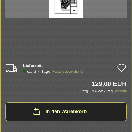
Lieferzeit:
A
ca. 3-4 Tage
(Ausland abweichend)
d
129,00 EUR
M
zzgl. 19% MwSt.
zzgl.
Versand
In den Warenkorb