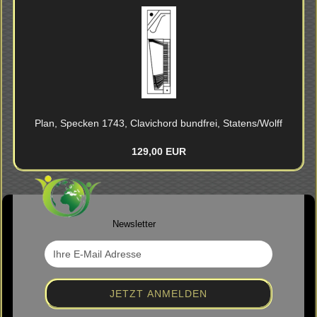
Plan, Spe­cken 1743, Cla­vi­chord bund­frei, Sta­tens/Wolff
129,00 EUR
Newsletter