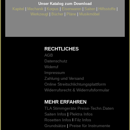
Unser Katalog zum Download
Kapitel
|
Mechanik
|
Korpus
|
Eisenwaren
|
Saiten
|
Hilfsstoffe
|
Werkzeugl
|
Bücher
|
Pläne
|
Musikmöbel
RECHTLICHES
AGB
Datenschutz
Widerruf
Impressum
Zahlung und Versand
Online Streitschlichtungsplattform
Widerrufsrecht & Widerrufsformular
MEHR ERFAHREN
TLA Stimmgeräte Preise
-Techn.Daten
Saiten Infos
|
Plektra Infos
Rosetten Infos
I
Filz Infos
Grundsätze
|
Preise für Instrumente