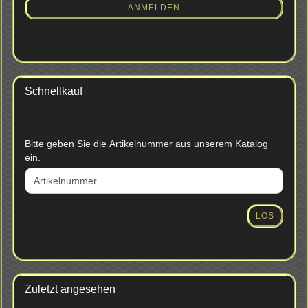
ANMELDUNG
ANMELDEN
Schnellkauf
BITTE
Bitte geben Sie die Artikelnummer aus unserem Katalog
GEBEN
ein.
SIE
DIE
ARTIKELNUMMER
AUS
LOS
UNSEREM
KATALOG
EIN.
Zuletzt angesehen