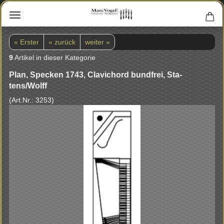
« Erster
« zurück
weiter »
9
Artikel in dieser Kategorie
Plan, Spe­cken 1743, Cla­vi­chord bund­frei, Sta­
tens/Wolff
(Art.Nr.:
3253
)