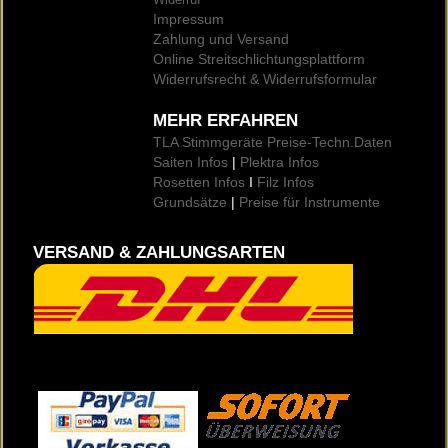
Impressum
Zahlung und Versand
Online Streitschlichtungsplattform
Widerrufsrecht & Widerrufsformular
MEHR ERFAHREN
TLA Stimmgeräte Preise
-Techn.Daten
Saiten Infos
|
Plektra Infos
Rosetten Infos
I
Filz Infos
Grundsätze
|
Preise für Instrumente
VERSAND & ZAHLUNGSARTEN