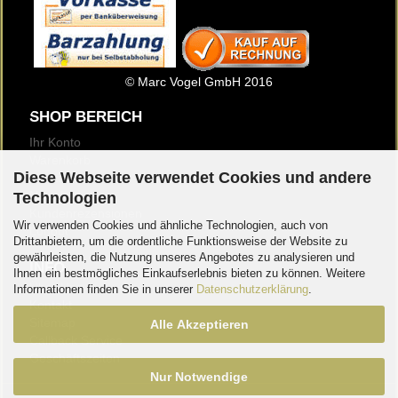
© Marc Vogel GmbH 2016
SHOP BEREICH
Ihr Konto
Warenkorb
Diese Webseite verwendet Cookies und andere
Merkzettel
Newsletter
Technologien
Kundenrezensionen
Wir verwenden Cookies und ähnliche Technologien, auch von
Logout
Drittanbietern, um die ordentliche Funktionsweise der Website zu
gewährleisten, die Nutzung unseres Angebotes zu analysieren und
INFO
Ihnen ein bestmögliches Einkaufserlebnis bieten zu können. Weitere
Über Uns
Informationen finden Sie in unserer
Datenschutzerklärung
.
Kontakt
Sitemap
Alle Akzeptieren
Callback Service
Geschäftszeiten
Nur Notwendige