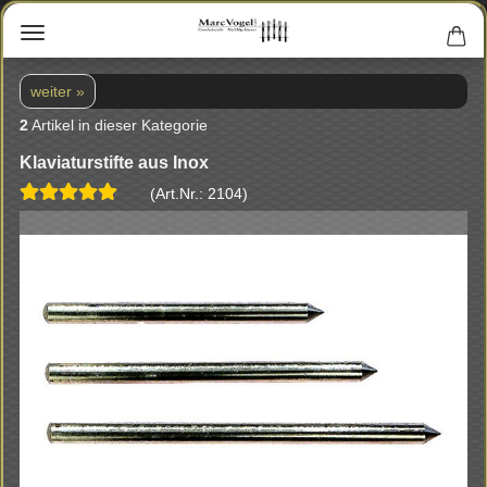
weiter »
2
Artikel in dieser Kategorie
Kla­via­tur­stif­te aus Inox
(Art.Nr.:
2104
)