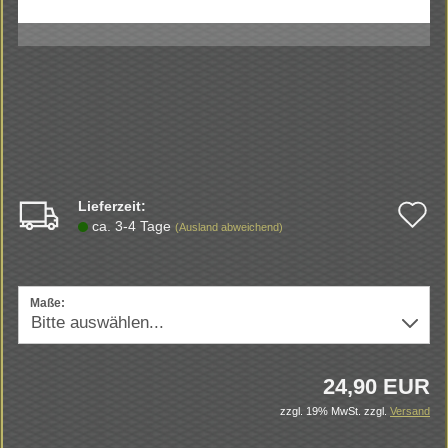
Lieferzeit:
A
ca. 3-4 Tage
(Ausland abweichend)
d
M
Maße:
24,90 EUR
zzgl. 19% MwSt.
zzgl.
Versand