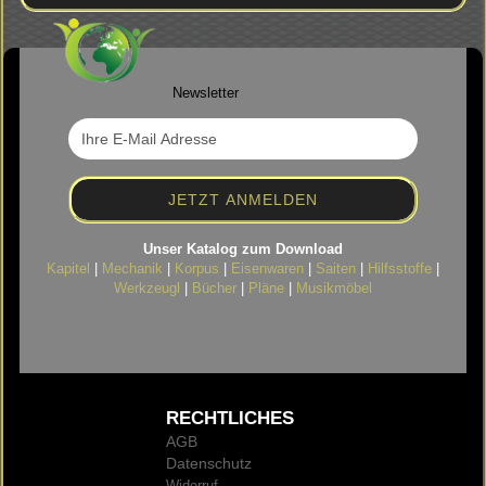
Newsletter
Unser Katalog zum Download
Kapitel
|
Mechanik
|
Korpus
|
Eisenwaren
|
Saiten
|
Hilfsstoffe
|
Werkzeugl
|
Bücher
|
Pläne
|
Musikmöbel
RECHTLICHES
AGB
Datenschutz
Widerruf