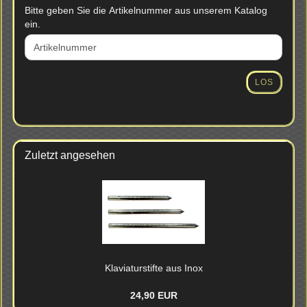
BITTE
Bitte geben Sie die Artikelnummer aus unserem Katalog
GEBEN
ein.
SIE
DIE
ARTIKELNUMMER
AUS
LOS
UNSEREM
KATALOG
EIN.
Zuletzt angesehen
Kla­via­tur­stif­te aus Inox
24,90 EUR