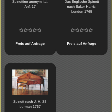
Spi­net­ti­no an­onym ital.
Das Eng­li­sche Spi­nett
Anf. 17
nach Baker Har­ris,
Lon­don 1765
Preis auf Anfrage
Preis auf Anfrage
Spi­nett nach J. H. Sil­
ber­man 1767