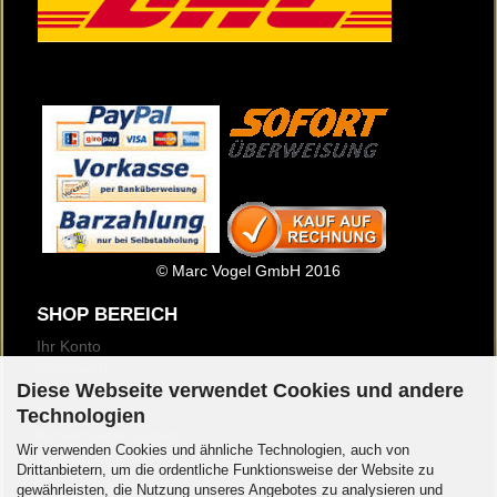
© Marc Vogel GmbH 2016
SHOP BEREICH
Ihr Konto
Warenkorb
Diese Webseite verwendet Cookies und andere
Merkzettel
Newsletter
Technologien
Kundenrezensionen
Wir verwenden Cookies und ähnliche Technologien, auch von
Logout
Drittanbietern, um die ordentliche Funktionsweise der Website zu
gewährleisten, die Nutzung unseres Angebotes zu analysieren und