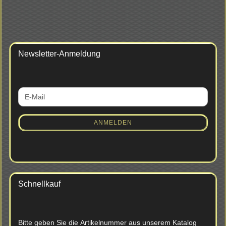
Newsletter-Anmeldung
WEITER
E-
ZUR
Mail
NEWSLETTER-
ANMELDUNG
ANMELDEN
Schnellkauf
BITTE
Bitte geben Sie die Artikelnummer aus unserem Katalog