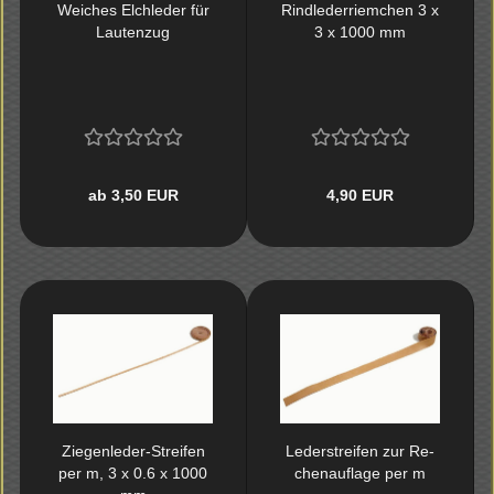
Wei­ches Elch­le­der für
Rind­le­der­riem­chen 3 x
Lau­ten­zug
3 x 1000 mm
ab 3,50 EUR
4,90 EUR
Ziegenleder-​​Strei­fen
Le­der­strei­fen zur Re­
per m, 3 x 0.6 x 1000
chen­auf­la­ge per m