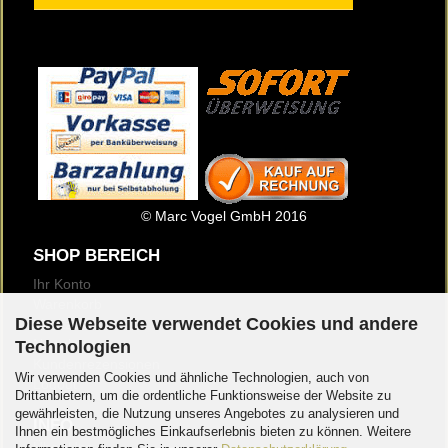
© Marc Vogel GmbH 2016
SHOP BEREICH
Ihr Konto
Warenkorb
Diese Webseite verwendet Cookies und andere
Merkzettel
Newsletter
Technologien
Kundenrezensionen
Wir verwenden Cookies und ähnliche Technologien, auch von
Logout
Drittanbietern, um die ordentliche Funktionsweise der Website zu
gewährleisten, die Nutzung unseres Angebotes zu analysieren und
INFO
Ihnen ein bestmögliches Einkaufserlebnis bieten zu können. Weitere
Über Uns