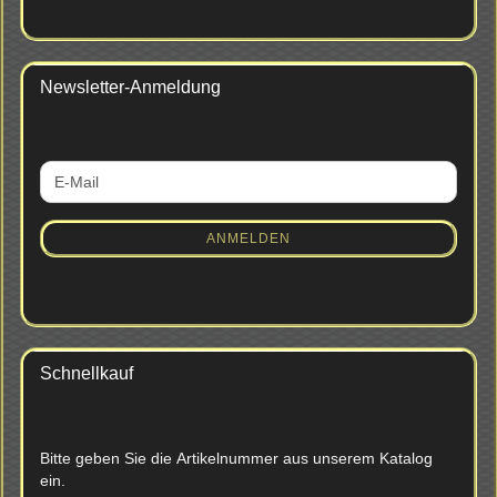
Newsletter-Anmeldung
WEITER
E-
ZUR
Mail
NEWSLETTER-
ANMELDUNG
ANMELDEN
Schnellkauf
BITTE
Bitte geben Sie die Artikelnummer aus unserem Katalog
GEBEN
ein.