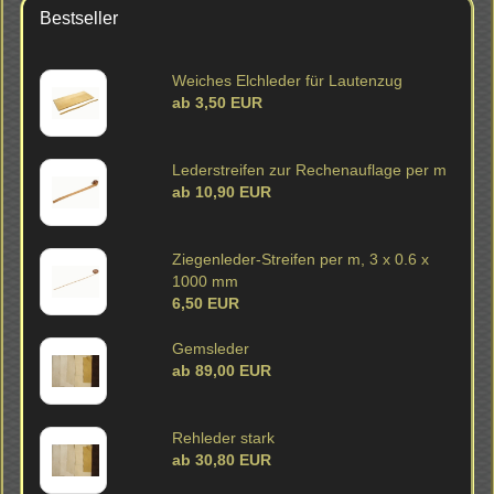
Bestseller
Wei­ches Elch­le­der für Lau­ten­zug
ab 3,50 EUR
Le­der­strei­fen zur Re­chen­auf­la­ge per m
ab 10,90 EUR
Ziegenleder-​Streifen per m, 3 x 0.6 x
1000 mm
6,50 EUR
Gems­le­der
ab 89,00 EUR
Reh­le­der stark
ab 30,80 EUR