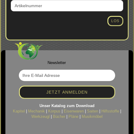
SIE
DIE
ARTIKELNUMMER
AUS
LOS
UNSEREM
KATALOG
EIN.
Newsletter
Unser Katalog zum Download
Kapitel
|
Mechanik
|
Korpus
|
Eisenwaren
|
Saiten
|
Hilfsstoffe
|
Werkzeugl
|
Bücher
|
Pläne
|
Musikmöbel