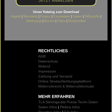
Unser Katalog zum Download
Kapitel
|
Mechanik
|
Korpus
|
Eisenwaren
|
Saiten
|
Hilfsstoffe
|
Werkzeugl
|
Bücher
|
Pläne
|
Musikmöbel
RECHTLICHES
AGB
Datenschutz
Widerruf
Impressum
Zahlung und Versand
Online Streitschlichtungsplattform
Widerrufsrecht & Widerrufsformular
MEHR ERFAHREN
TLA Stimmgeräte Preise
-Techn.Daten
Saiten Infos
|
Plektra Infos
Rosetten Infos
I
Filz Infos