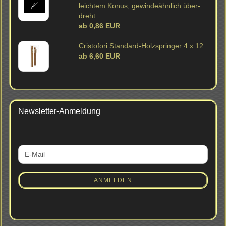
leich­tem Konus, ge­win­de­ähn­lich über­
dreht
ab 0,86 EUR
Cris­to­fo­ri Standard-​Holzspringer 4 x 12
ab 6,60 EUR
Newsletter-Anmeldung
WEITER
E-
ZUR
Mail
NEWSLETTER-
ANMELDUNG
ANMELDEN