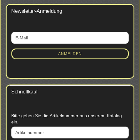
Newsletter-Anmeldung
WEITER
E-
ZUR
Mail
NEWSLETTER-
ANMELDUNG
ANMELDEN
Schnellkauf
BITTE
Bitte geben Sie die Artikelnummer aus unserem Katalog
GEBEN
ein.
SIE
DIE