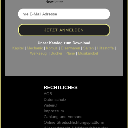
Newsletter
Unser Katalog zum Download
Kapitel
|
Mechanik
|
Korpus
|
Eisenwaren
|
Saiten
|
Hilfsstoffe
|
Werkzeugl
|
Bücher
|
Pläne
|
Musikmöbel
RECHTLICHES
AGB
Datenschutz
Widerruf
Impressum
Zahlung und Versand
Online Streitschlichtungsplattform