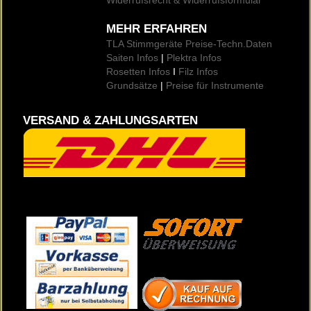
Widerrufsrecht & Widerrufsformular
MEHR ERFAHREN
TLA Stimmgeräte Preise
-Techn.Daten
Saiten Infos
|
Plektra Infos
Rosetten Infos
I
Filz Infos
Grundsätze
|
Preise für Instrumente
VERSAND & ZAHLUNGSARTEN