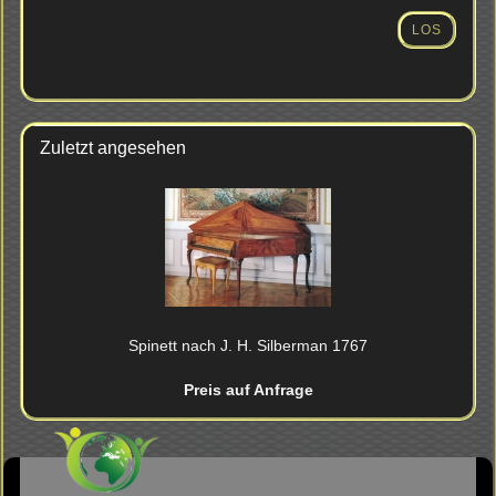
ARTIKELNUMMER
AUS
LOS
UNSEREM
KATALOG
EIN.
Zuletzt angesehen
Spi­nett nach J. H. Sil­ber­man 1767
Preis auf Anfrage