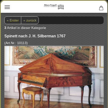
« Erster
« zurück
3
Artikel in dieser Kategorie
Spi­nett nach J. H. Sil­ber­man 1767
(Art.Nr.:
10113
)