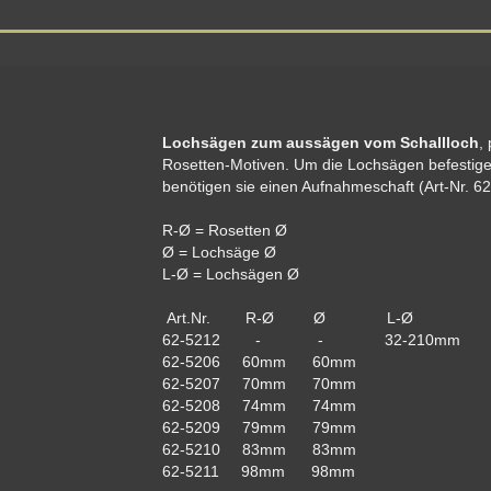
Lochsägen zum aussägen vom Schallloch
,
Rosetten-Motiven. Um die Lochsägen befestig
benötigen sie einen Aufnahmeschaft (Art-Nr. 6
R-Ø = Rosetten Ø
Ø = Lochsäge Ø
L-Ø = Lochsägen Ø
Art.Nr. R-Ø Ø L-Ø
62-5212 - - 32-210mm
62-5206 60mm 60mm
62-5207 70mm 70mm
62-5208 74mm 74mm
62-5209 79mm 79mm
62-5210 83mm 83mm
62-5211 98mm 98mm