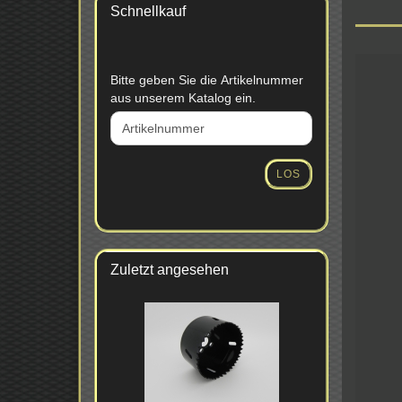
Schnellkauf
BITTE
Bitte geben Sie die Artikelnummer
GEBEN
aus unserem Katalog ein.
SIE
DIE
ARTIKELNUMMER
AUS
LOS
UNSEREM
KATALOG
EIN.
Zuletzt angesehen