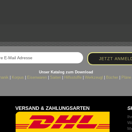
Unser Katalog zum Download
hanik
|
Korpus
|
Eisenwaren
|
Saiten
|
Hilfsstoffe
|
Werkzeugl
|
Bücher
|
Pläne
VERSAND & ZAHLUNGSARTEN
S
Ih
Wa
Me