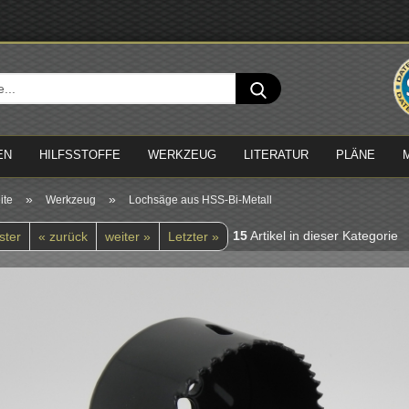
Sprache 
Suche...
Lieferland
EN
HILFSSTOFFE
WERKZEUG
LITERATUR
PLÄNE
»
»
ite
Werkzeug
Lochsäge aus HSS-Bi-Metall
15
Artikel in dieser Kategorie
ster
« zurück
weiter »
Letzter »