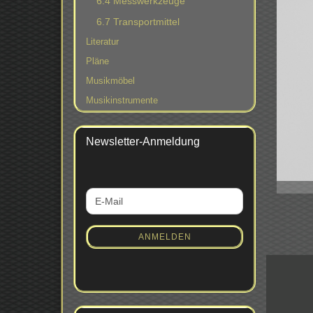
6.4 Messwerkzeuge
6.7 Transportmittel
Literatur
Pläne
Musikmöbel
Musikinstrumente
Newsletter-Anmeldung
WEITER
E-
ZUR
Mail
NEWSLETTER-
ANMELDUNG
ANMELDEN