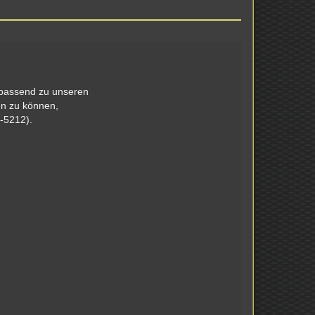
 passend zu unseren
en zu können,
2-5212).