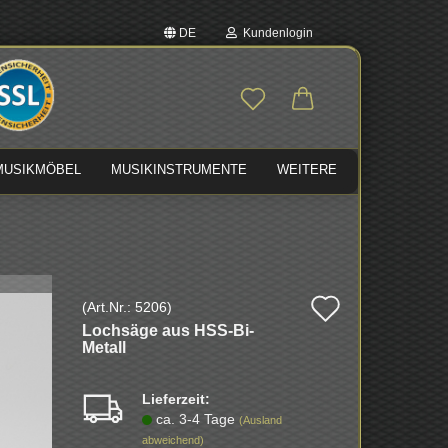
DE
Kundenlogin
auswählen
E-Mail
MUSIKMÖBEL
MUSIKINSTRUMENTE
WEITERE
Passwort
Auf
(Art.Nr.:
5206
)
Konto erstellen
Loch­sä­ge aus HSS-​Bi-
den
Passwort vergessen?
Metall
Merkzette
Lieferzeit:
ca. 3-4 Tage
(Ausland
abweichend)