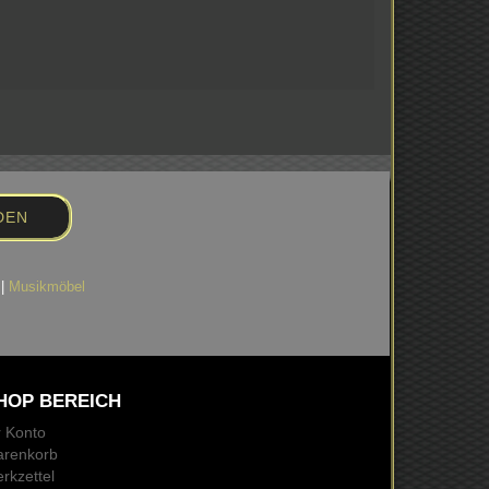
|
Musikmöbel
HOP BEREICH
r Konto
renkorb
rkzettel