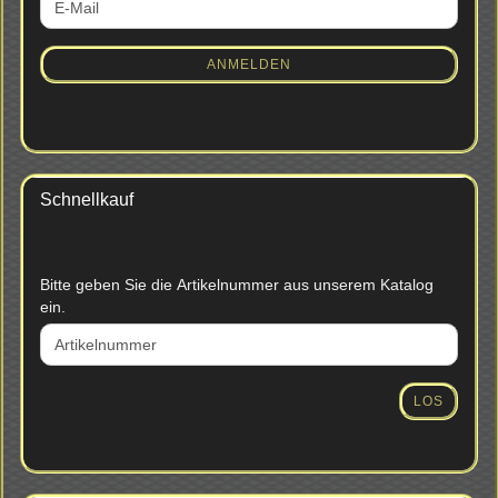
E-
ZUR
Mail
NEWSLETTER-
ANMELDUNG
ANMELDEN
Schnellkauf
BITTE
Bitte geben Sie die Artikelnummer aus unserem Katalog
GEBEN
ein.
SIE
DIE
ARTIKELNUMMER
AUS
LOS
UNSEREM
KATALOG
EIN.