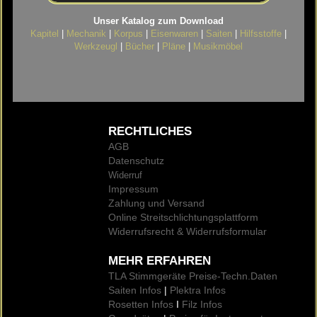
Unser Katalog zum Download
Kapitel
|
Mechanik
|
Korpus
|
Eisenwaren
|
Saiten
|
Hilfsstoffe
|
Werkzeugl
|
Bücher
|
Pläne
|
Musikmöbel
RECHTLICHES
AGB
Datenschutz
Widerruf
Impressum
Zahlung und Versand
Online Streitschlichtungsplattform
Widerrufsrecht & Widerrufsformular
MEHR ERFAHREN
TLA Stimmgeräte Preise
-Techn.Daten
Saiten Infos
|
Plektra Infos
Rosetten Infos
I
Filz Infos