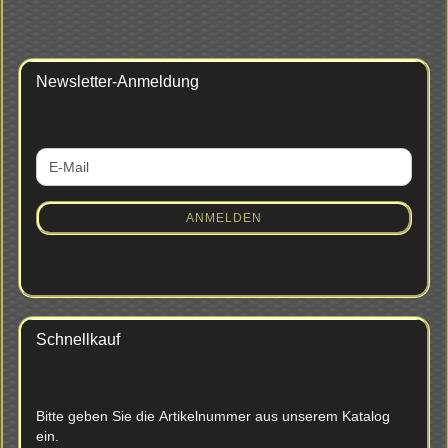
Newsletter-Anmeldung
WEITER
E-
ZUR
Mail
NEWSLETTER-
ANMELDUNG
ANMELDEN
Schnellkauf
BITTE
Bitte geben Sie die Artikelnummer aus unserem Katalog
GEBEN
ein.