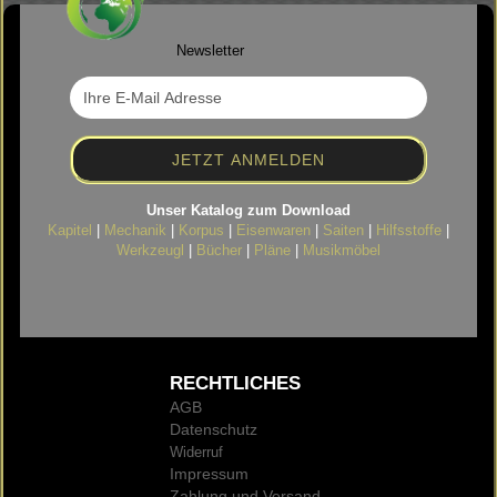
Newsletter
Unser Katalog zum Download
Kapitel
|
Mechanik
|
Korpus
|
Eisenwaren
|
Saiten
|
Hilfsstoffe
|
Werkzeugl
|
Bücher
|
Pläne
|
Musikmöbel
RECHTLICHES
AGB
Datenschutz
Widerruf
Impressum
Zahlung und Versand