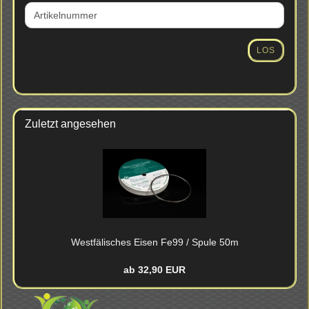
SIE
DIE
ARTIKELNUMMER
AUS
LOS
UNSEREM
KATALOG
EIN.
Zuletzt angesehen
West­fä­li­sches Eisen Fe99 / Spule 50m
ab 32,90 EUR