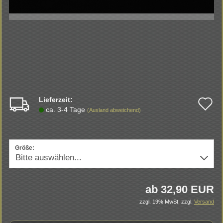
Lieferzeit:
A
ca. 3-4 Tage
(Ausland abweichend)
d
M
Größe:
ab 32,90 EUR
zzgl. 19% MwSt.
zzgl.
Versand