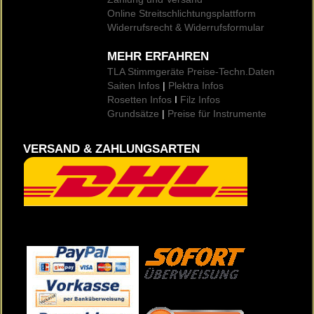
Online Streitschlichtungsplattform
Widerrufsrecht & Widerrufsformular
MEHR ERFAHREN
TLA Stimmgeräte Preise
-Techn.Daten
Saiten Infos
|
Plektra Infos
Rosetten Infos
I
Filz Infos
Grundsätze
|
Preise für Instrumente
VERSAND & ZAHLUNGSARTEN