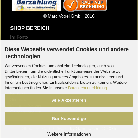
© Marc Vogel GmbH 2016
SHOP BEREICH
Ihr Konto
Warenkorb
Diese Webseite verwendet Cookies und andere
Merkzettel
Newsletter
Technologien
Kundenrezensionen
Wir verwenden Cookies und ähnliche Technologien, auch von
Logout
Drittanbietern, um die ordentliche Funktionsweise der Website zu
gewährleisten, die Nutzung unseres Angebotes zu analysieren und
INFO
Ihnen ein bestmögliches Einkaufserlebnis bieten zu können. Weitere
Über Uns
Informationen finden Sie in unserer
Datenschutzerklärung
.
Kontakt
Sitemap
Alle Akzeptieren
Callback Service
Geschäftszeiten
Nur Notwendige
Shopping Cart Software
by Gambio.com © 2025
Weitere Informationen