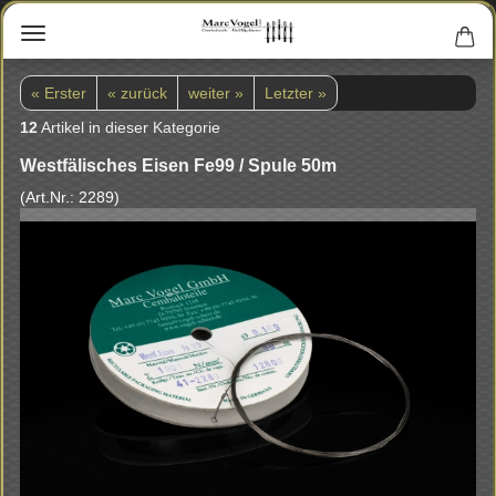
« Erster
« zurück
weiter »
Letzter »
12
Artikel in dieser Kategorie
West­fä­li­sches Eisen Fe99 / Spule 50m
(Art.Nr.:
2289
)