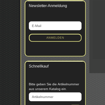
Newsletter-Anmeldung
WEITER
E-
ZUR
Mail
NEWSLETTER-
ANMELDUNG
ANMELDEN
Schnellkauf
BITTE
Bitte geben Sie die Artikelnummer
GEBEN
aus unserem Katalog ein.
SIE
DIE
ARTIKELNUMMER