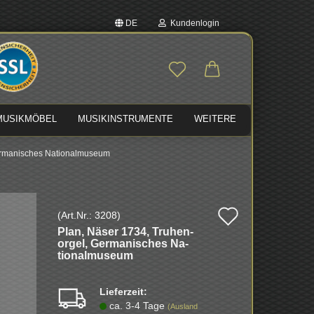
DE
Kundenlogin
auswählen
E-Mail
MUSIKMÖBEL
MUSIKINSTRUMENTE
WEITERE
Passwort
Germanisches Nationalmuseum
Auf
(Art.Nr.:
3208
)
Konto erstellen
Plan, Näser 1734, Tru­hen­
den
Passwort vergessen?
or­gel, Ger­ma­ni­sches Na­
tio­nal­mu­se­um
Merkzette
Lieferzeit:
ca. 3-4 Tage
(Ausland