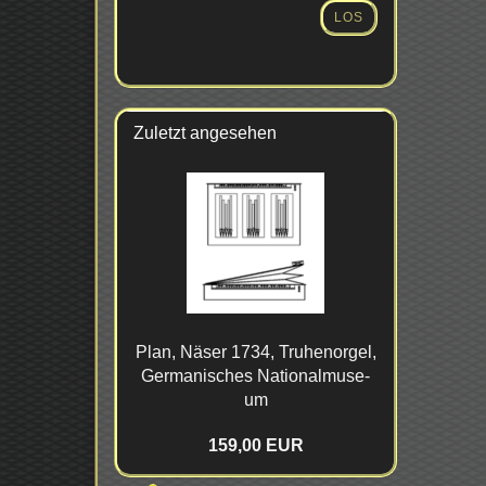
AUS
LOS
UNSEREM
KATALOG
EIN.
Zuletzt angesehen
Plan, Näser 1734, Tru­hen­or­gel,
Ger­ma­ni­sches Na­tio­nal­mu­se­
um
159,00 EUR