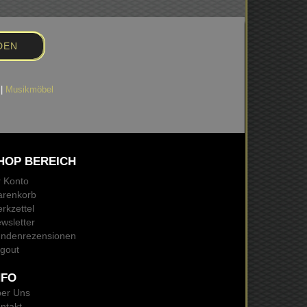
|
Musikmöbel
HOP BEREICH
r Konto
renkorb
rkzettel
wsletter
ndenrezensionen
gout
NFO
er Uns
ntakt