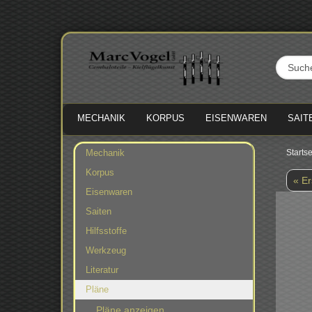
MECHANIK
KORPUS
EISENWAREN
SAIT
Mechanik
Startse
Korpus
« Er
Eisenwaren
Saiten
Hilfsstoffe
Werkzeug
Literatur
Pläne
Pläne anzeigen