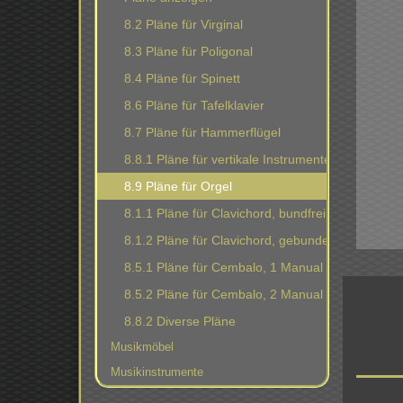
8.2 Pläne für Virginal
8.3 Pläne für Poligonal
8.4 Pläne für Spinett
8.6 Pläne für Tafelklavier
8.7 Pläne für Hammerflügel
8.8.1 Pläne für vertikale Instrumente
8.9 Pläne für Orgel
8.1.1 Pläne für Clavichord, bundfrei
8.1.2 Pläne für Clavichord, gebunden
8.5.1 Pläne für Cembalo, 1 Manual
8.5.2 Pläne für Cembalo, 2 Manual
8.8.2 Diverse Pläne
Musikmöbel
Musikinstrumente