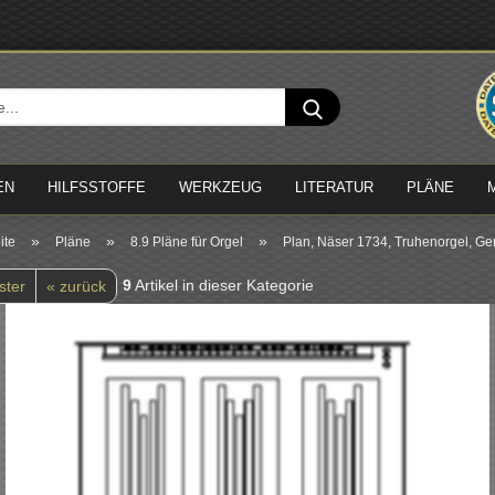
Sprache 
Suche...
Lieferland
EN
HILFSSTOFFE
WERKZEUG
LITERATUR
PLÄNE
»
»
»
ite
Pläne
8.9 Pläne für Orgel
Plan, Näser 1734, Truhenorgel, 
9
Artikel in dieser Kategorie
ster
« zurück