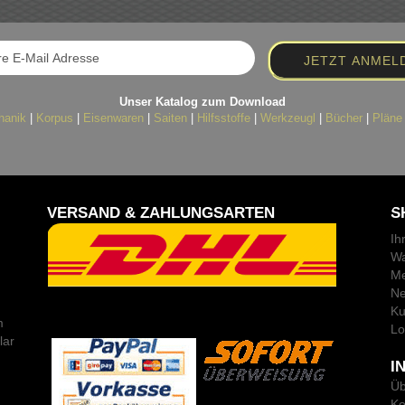
Unser Katalog zum Download
hanik
|
Korpus
|
Eisenwaren
|
Saiten
|
Hilfsstoffe
|
Werkzeugl
|
Bücher
|
Pläne
VERSAND & ZAHLUNGSARTEN
S
Ih
Wa
Me
Ne
Ku
m
Lo
lar
I
Üb
Ko