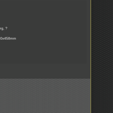
rg, ?
 790x458mm