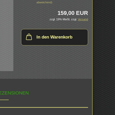
abweichend)
159,00 EUR
zzgl. 19% MwSt.
zzgl.
Versand
In den Warenkorb
EZENSIONEN