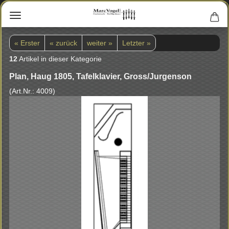
« Erster
« zurück
weiter »
Letzter »
12
Artikel in dieser Kategorie
Plan, Haug 1805, Ta­fel­kla­vier, Gross/Jur­gen­son
(Art.Nr.:
4009
)