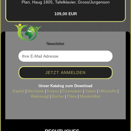
Plan, Haug 1805, Ta­fel­kla­vier, Gross/Jur­gen­son
109,00 EUR
Newsletter
Unser Katalog zum Download
Kapitel
|
Mechanik
|
Korpus
|
Eisenwaren
|
Saiten
|
Hilfsstoffe
|
Werkzeugl
|
Bücher
|
Pläne
|
Musikmöbel