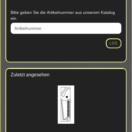
BITTE
Bitte geben Sie die Artikelnummer aus unserem Katalog
GEBEN
ein.
SIE
DIE
ARTIKELNUMMER
AUS
LOS
UNSEREM
KATALOG
EIN.
Zuletzt angesehen