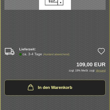
Lieferzeit:
A
ca. 3-4 Tage
(Ausland abweichend)
d
109,00 EUR
M
zzgl. 19% MwSt.
zzgl.
Versand
In den Warenkorb