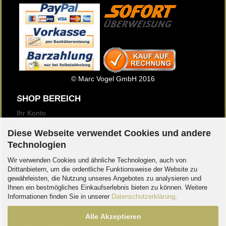
© Marc Vogel GmbH 2016
SHOP BEREICH
Ihr Konto
Warenkorb
Diese Webseite verwendet Cookies und andere
Merkzettel
Newsletter
Technologien
Kundenrezensionen
Wir verwenden Cookies und ähnliche Technologien, auch von
Logout
Drittanbietern, um die ordentliche Funktionsweise der Website zu
gewährleisten, die Nutzung unseres Angebotes zu analysieren und
INFO
Ihnen ein bestmögliches Einkaufserlebnis bieten zu können. Weitere
Über Uns
Informationen finden Sie in unserer
Datenschutzerklärung
.
Kontakt
Sitemap
Alle Akzeptieren
Callback Service