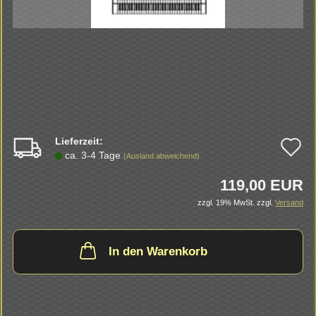
Lieferzeit:
A
ca. 3-4 Tage
(Ausland abweichend)
d
119,00 EUR
M
zzgl. 19% MwSt.
zzgl.
Versand
In den Warenkorb