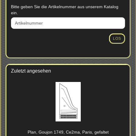
BITTE
Bitte geben Sie die Artikelnummer aus unserem Katalog
GEBEN
ein.
SIE
DIE
ARTIKELNUMMER
AUS
LOS
UNSEREM
KATALOG
EIN.
Zuletzt angesehen
Plan, Gou­jon 1749, Ce2ma, Paris, ge­fal­tet