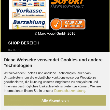
© Marc Vogel GmbH 2016
SHOP BEREICH
Ihr Konto
Warenkorb
Diese Webseite verwendet Cookies und andere
Merkzettel
Newsletter
Technologien
Kundenrezensionen
Wir verwenden Cookies und ähnliche Technologien, auch von
Logout
Drittanbietern, um die ordentliche Funktionsweise der Website zu
gewährleisten, die Nutzung unseres Angebotes zu analysieren und
INFO
Ihnen ein bestmögliches Einkaufserlebnis bieten zu können. Weitere
Über Uns
Informationen finden Sie in unserer
Datenschutzerklärung
.
Kontakt
Sitemap
Alle Akzeptieren
Callback Service
Geschäftszeiten