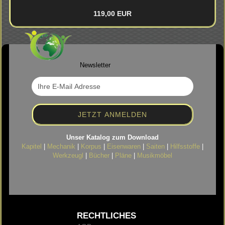
119,00 EUR
Newsletter
Unser Katalog zum Download
Kapitel
|
Mechanik
|
Korpus
|
Eisenwaren
|
Saiten
|
Hilfsstoffe
|
Werkzeugl
|
Bücher
|
Pläne
|
Musikmöbel
RECHTLICHES