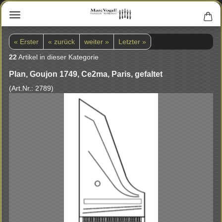
« Erster
« zurück
weiter »
Letzter »
22
Artikel in dieser Kategorie
Plan, Gou­jon 1749, Ce2ma, Paris, ge­fal­tet
(Art.Nr.:
2789
)