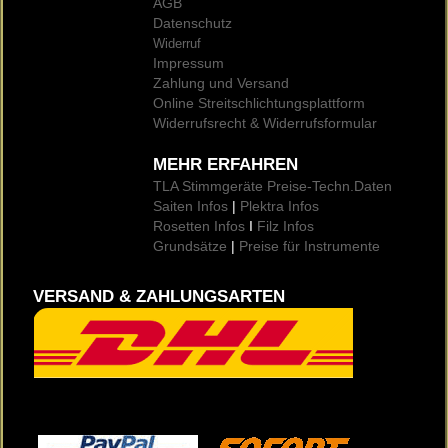
AGB
Datenschutz
Widerruf
Impressum
Zahlung und Versand
Online Streitschlichtungsplattform
Widerrufsrecht & Widerrufsformular
MEHR ERFAHREN
TLA Stimmgeräte Preise
-Techn.Daten
Saiten Infos
|
Plektra Infos
Rosetten Infos
I
Filz Infos
Grundsätze
|
Preise für Instrumente
VERSAND & ZAHLUNGSARTEN