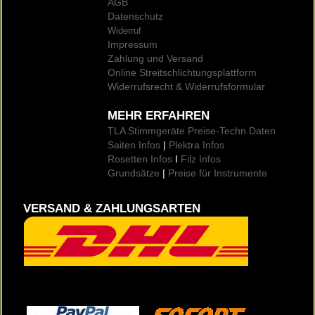
AGB
Datenschutz
Widerruf
Impressum
Zahlung und Versand
Online Streitschlichtungsplattform
Widerrufsrecht & Widerrufsformular
MEHR ERFAHREN
TLA Stimmgeräte Preise
-Techn.Daten
Saiten Infos
|
Plektra Infos
Rosetten Infos
I
Filz Infos
Grundsätze
|
Preise für Instrumente
VERSAND & ZAHLUNGSARTEN