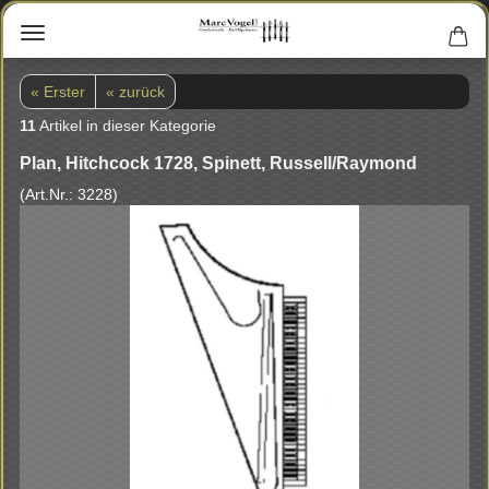
« Erster
« zurück
11
Artikel in dieser Kategorie
Plan, Hitch­cock 1728, Spi­nett, Rus­sell/Ray­mond
(Art.Nr.:
3228
)