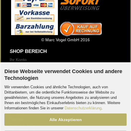
© Marc Vogel GmbH 2016
SHOP BEREICH
Ihr Konto
Warenkorb
Diese Webseite verwendet Cookies und andere
Merkzettel
Newsletter
Technologien
Kundenrezensionen
Wir verwenden Cookies und ähnliche Technologien, auch von
Logout
Drittanbietern, um die ordentliche Funktionsweise der Website zu
gewährleisten, die Nutzung unseres Angebotes zu analysieren und
INFO
Ihnen ein bestmögliches Einkaufserlebnis bieten zu können. Weitere
Über Uns
Informationen finden Sie in unserer
Datenschutzerklärung
.
Kontakt
Sitemap
Alle Akzeptieren
Callback Service
Geschäftszeiten