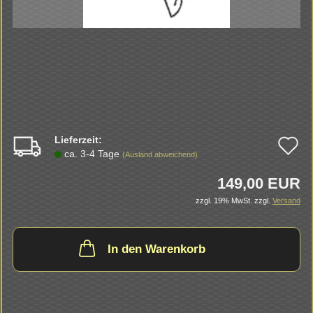
Lieferzeit:
A
ca. 3-4 Tage
(Ausland abweichend)
d
149,00 EUR
M
zzgl. 19% MwSt.
zzgl.
Versand
In den Warenkorb