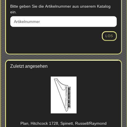
BITTE
Bitte geben Sie die Artikelnummer aus unserem Katalog
GEBEN
ein.
SIE
DIE
ARTIKELNUMMER
AUS
LOS
UNSEREM
KATALOG
EIN.
Zuletzt angesehen
Plan, Hitch­cock 1728, Spi­nett, Rus­sell/Ray­mond