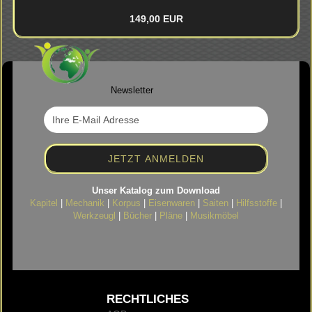
149,00 EUR
Newsletter
Unser Katalog zum Download
Kapitel
|
Mechanik
|
Korpus
|
Eisenwaren
|
Saiten
|
Hilfsstoffe
|
Werkzeugl
|
Bücher
|
Pläne
|
Musikmöbel
RECHTLICHES