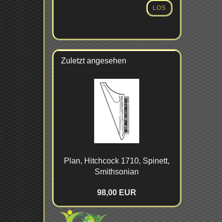
AUS
LOS
UNSEREM
KATALOG
EIN.
Zuletzt angesehen
Plan, Hitch­cock 1710, Spi­nett,
Smith­so­ni­an
98,00 EUR