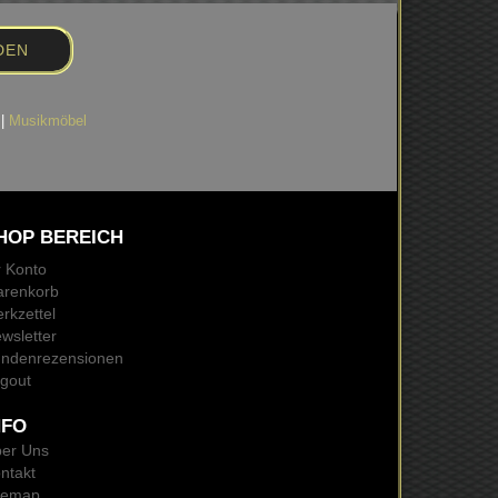
|
Musikmöbel
HOP BEREICH
r Konto
renkorb
rkzettel
wsletter
ndenrezensionen
gout
NFO
er Uns
ntakt
temap