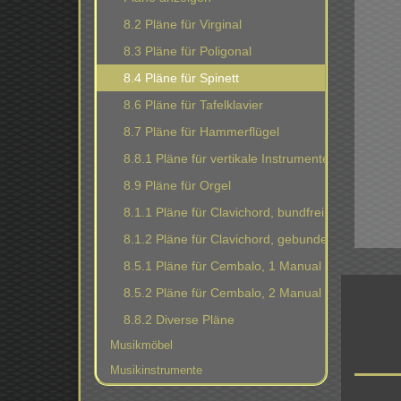
8.2 Pläne für Virginal
8.3 Pläne für Poligonal
8.4 Pläne für Spinett
8.6 Pläne für Tafelklavier
8.7 Pläne für Hammerflügel
8.8.1 Pläne für vertikale Instrumente
8.9 Pläne für Orgel
8.1.1 Pläne für Clavichord, bundfrei
8.1.2 Pläne für Clavichord, gebunden
8.5.1 Pläne für Cembalo, 1 Manual
8.5.2 Pläne für Cembalo, 2 Manual
8.8.2 Diverse Pläne
Musikmöbel
Musikinstrumente