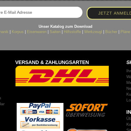
Unser Katalog zum Download
hanik
|
Korpus
|
Eisenwaren
|
Saiten
|
Hilfsstoffe
|
Werkzeugl
|
Bücher
|
Pläne
VERSAND & ZAHLUNGSARTEN
S
Ih
Wa
Me
Ne
Ku
m
Lo
lar
I
Üb
Ko
Si