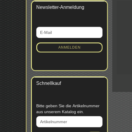
Newsletter-Anmeldung
WEITER
E-
ZUR
Mail
NEWSLETTER-
ANMELDUNG
ANMELDEN
Schnellkauf
BITTE
Bitte geben Sie die Artikelnummer
GEBEN
aus unserem Katalog ein.
SIE
DIE
ARTIKELNUMMER