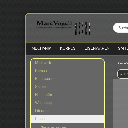
MECHANIK
KORPUS
EISENWAREN
SAIT
Mechanik
Startse
Korpus
« Er
Eisenwaren
Saiten
Hilfsstoffe
Werkzeug
Literatur
Pläne
Pläne anzeigen