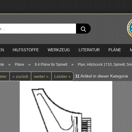
Sprache 
Suche...
Lieferland
EN
HILFSSTOFFE
WERKZEUG
LITERATUR
PLÄNE
»
»
»
ite
Pläne
8.4 Pläne für Spinett
Plan, Hitchcock 1710, Spinett, Sm
11
Artikel in dieser Kategorie
ster
« zurück
weiter »
Letzter »