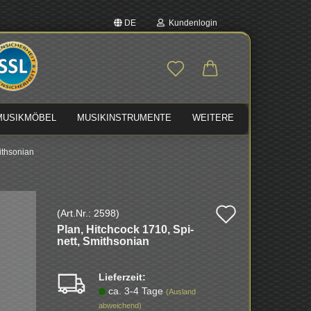
DE
Kundenlogin
auswählen
E-Mail
MUSIKMÖBEL
MUSIKINSTRUMENTE
WEITERE
Passwort
ithsonian
Auf
(Art.Nr.:
2598
)
Konto erstellen
Plan, Hitch­cock 1710, Spi­
den
Passwort vergessen?
nett, Smith­so­ni­an
Merkzette
Lieferzeit:
ca. 3-4 Tage
(Ausland
abweichend)