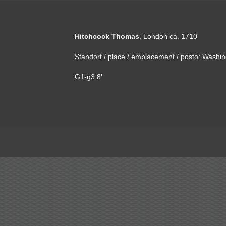
Hitchcock Thomas
, London ca. 1710
Standort / place / emplacement / posto: Washi
G1-g3 8'