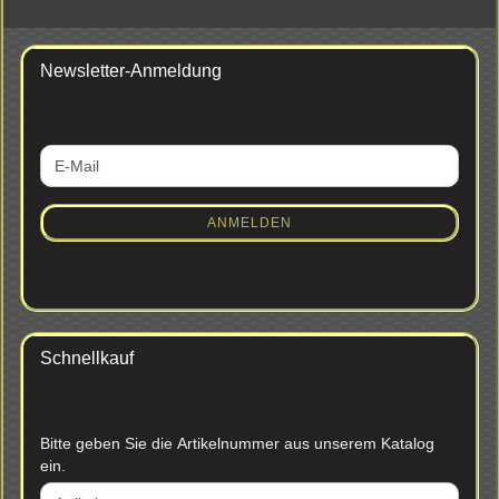
Newsletter-Anmeldung
WEITER
E-
ZUR
Mail
NEWSLETTER-
ANMELDUNG
ANMELDEN
Schnellkauf
BITTE
Bitte geben Sie die Artikelnummer aus unserem Katalog
GEBEN
ein.
SIE