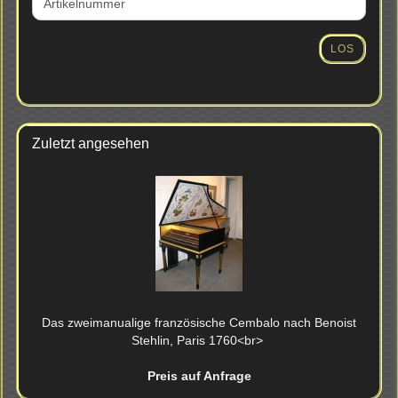
DIE
ARTIKELNUMMER
AUS
LOS
UNSEREM
KATALOG
EIN.
Zuletzt angesehen
Das zwei­ma­nu­a­li­ge fran­zö­si­sche Cem­ba­lo nach Be­noist
Steh­lin, Paris 1760<br>
Preis auf Anfrage