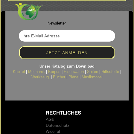
Newsletter
Unser Katalog zum Download
Kapitel
|
Mechanik
|
Korpus
|
Eisenwaren
|
Saiten
|
Hilfsstoffe
|
Werkzeugl
|
Bücher
|
Pläne
|
Musikmöbel
RECHTLICHES
AGB
Datenschutz
Widerruf