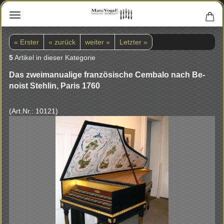
« Erster
« zurück
weiter »
Letzter »
5
Artikel in dieser Kategorie
Das zwei­ma­nu­a­li­ge fran­zö­si­sche Cem­ba­lo nach Be­
noist Steh­lin, Paris 1760
(Art.Nr.:
10121
)