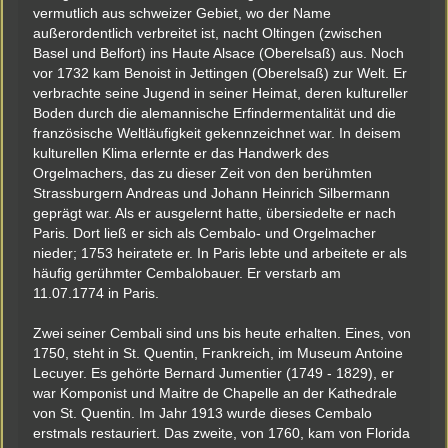
vermutlich aus schweizer Gebiet, wo der Name
außerordentlich verbreitet ist, nacht Oltingen (zwischen
Basel und Belfort) ins Haute Alsace (Oberelsaß) aus. Noch
vor 1732 kam Benoist in Jettingen (Oberelsaß) zur Welt. Er
verbrachte seine Jugend in seiner Heimat, deren kultureller
Boden durch die alemannische Erfindermentalität und die
französische Weltläufigkeit gekennzeichnet war. In deisem
kulturellen Klima erlernte er das Handwerk des
Orgelmachers, das zu dieser Zeit von den berühmten
Strassburgern Andreas und Johann Heinrich Silbermann
geprägt war. Als er ausgelernt hatte, übersiedelte er nach
Paris. Dort ließ er sich als Cembalo- und Orgelmacher
nieder; 1753 heiratete er. In Paris lebte und arbeitete er als
häufig gerühmter Cembalobauer. Er verstarb am
11.07.1774 in Paris.
Zwei seiner Cembali sind uns bis heute erhalten. Eines, von
1750, steht in St. Quentin, Frankreich, im Museum Antoine
Lecuyer. Es gehörte Bernard Jumentier (1749 - 1829), er
war Komponist und Maitre de Chapelle an der Kathedrale
von St. Quentin. Im Jahr 1913 wurde dieses Cembalo
erstmals restauriert. Das zweite, von 1760, kam von Florida