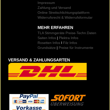
Impressum
Zahlung und Versand
Online Streitschlichtungsplattform
Widerrufsrecht & Widerrufsformular
MEHR ERFAHREN
TLA Stimmgeräte Preise
-Techn.Daten
Saiten Infos
|
Plektra Infos
Rosetten Infos
I
Filz Infos
Grundsätze
|
Preise für Instrumente
VERSAND & ZAHLUNGSARTEN