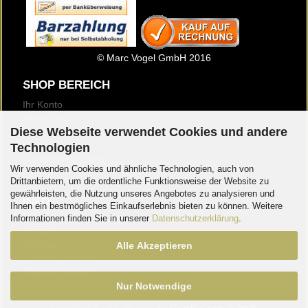
© Marc Vogel GmbH 2016
SHOP BEREICH
Ihr Konto
Warenkorb
Diese Webseite verwendet Cookies und andere
Merkzettel
Newsletter
Technologien
Kundenrezensionen
Wir verwenden Cookies und ähnliche Technologien, auch von
Logout
Drittanbietern, um die ordentliche Funktionsweise der Website zu
gewährleisten, die Nutzung unseres Angebotes zu analysieren und
INFO
Ihnen ein bestmögliches Einkaufserlebnis bieten zu können. Weitere
Über Uns
Informationen finden Sie in unserer
Datenschutzerklärung
.
Kontakt
Sitemap
Alle Akzeptieren
Callback Service
Geschäftszeiten
Nur Notwendige