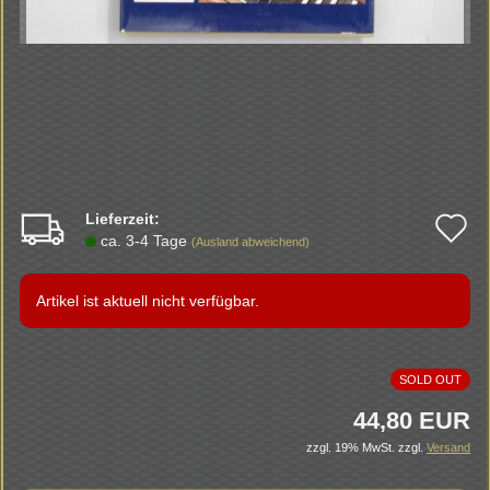
Lieferzeit:
A
ca. 3-4 Tage
(Ausland abweichend)
d
M
Artikel ist aktuell nicht verfügbar.
SOLD OUT
44,80 EUR
zzgl. 19% MwSt.
zzgl.
Versand