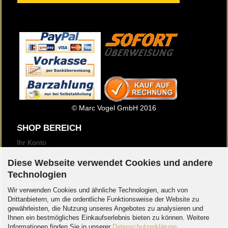
© Marc Vogel GmbH 2016
SHOP BEREICH
Ihr Konto
Warenkorb
Diese Webseite verwendet Cookies und andere
Merkzettel
Newsletter
Technologien
Kundenrezensionen
Wir verwenden Cookies und ähnliche Technologien, auch von
Logout
Drittanbietern, um die ordentliche Funktionsweise der Website zu
gewährleisten, die Nutzung unseres Angebotes zu analysieren und
INFO
Ihnen ein bestmögliches Einkaufserlebnis bieten zu können. Weitere
Über Uns
Informationen finden Sie in unserer
Datenschutzerklärung
.