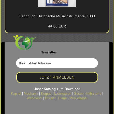
Fach­buch, His­to­ri­sche Mu­sik­in­stru­men­te, 1989
44,80 EUR
Newsletter
Unser Katalog zum Download
Kapitel
|
Mechanik
|
Korpus
|
Eisenwaren
|
Saiten
|
Hilfsstoffe
|
Werkzeugl
|
Bücher
|
Pläne
|
Musikmöbel