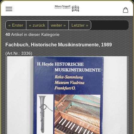
« Erster
« zurück
weiter »
Letzter »
40
Artikel in dieser Kategorie
Fach­buch, His­to­ri­sche Mu­sik­in­stru­men­te, 1989
(Art.Nr.:
3336
)