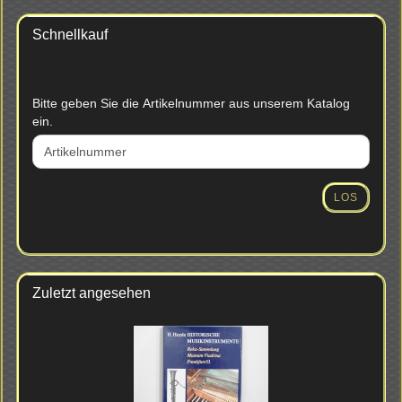
Schnellkauf
BITTE
Bitte geben Sie die Artikelnummer aus unserem Katalog
GEBEN
ein.
SIE
DIE
ARTIKELNUMMER
AUS
LOS
UNSEREM
KATALOG
EIN.
Zuletzt angesehen