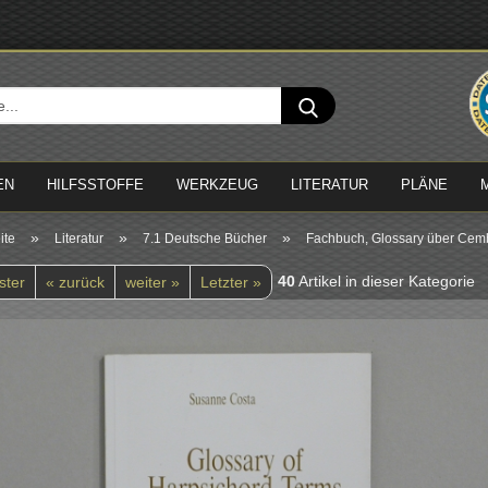
Sprache 
Suche...
Lieferland
EN
HILFSSTOFFE
WERKZEUG
LITERATUR
PLÄNE
»
»
»
ite
Literatur
7.1 Deutsche Bücher
Fachbuch, Glossary über Cem
40
Artikel in dieser Kategorie
ster
« zurück
weiter »
Letzter »