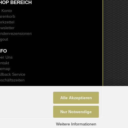
HOP BEREICH
r Konto
renkorb
rkzettel
wsletter
ndenrezensionen
gout
NFO
er Uns
ntakt
temap
llback Service
schäftszeiten
Alle Akzeptieren
Nur Notwendige
Weitere Informationen