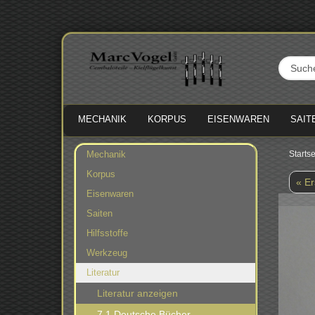
MECHANIK
KORPUS
EISENWAREN
SAIT
Mechanik
Startse
Korpus
« Er
Eisenwaren
Saiten
Hilfsstoffe
Werkzeug
Literatur
Literatur anzeigen
7.1 Deutsche Bücher