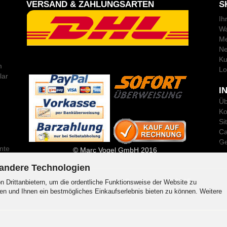
VERSAND & ZAHLUNGSARTEN
S
Ih
Wa
Me
Ne
Ku
m
Lo
lar
I
Üb
Ko
Si
Ca
Ge
nte
© Marc Vogel GmbH 2016
 andere Technologien
Shopping Cart Software
by Gambio.com © 2025
 Drittanbietern, um die ordentliche Funktionsweise der Website zu
en und Ihnen ein bestmögliches Einkaufserlebnis bieten zu können. Weitere