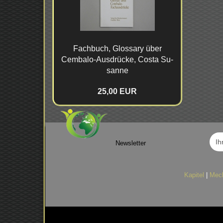
Fach­buch, Glos­sa­ry über
Cembalo-​Ausdrücke, Costa Su­
san­ne
25,00 EUR
Newsletter
Kapitel
|
Mec