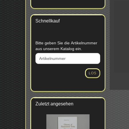
Schnellkauf
BITTE
Bitte geben Sie die Artikelnummer
GEBEN
aus unserem Katalog ein.
SIE
DIE
ARTIKELNUMMER
AUS
LOS
UNSEREM
KATALOG
EIN.
Zuletzt angesehen