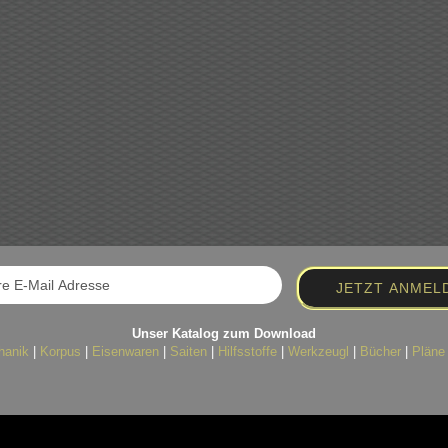
Unser Katalog zum Download
hanik
|
Korpus
|
Eisenwaren
|
Saiten
|
Hilfsstoffe
|
Werkzeugl
|
Bücher
|
Pläne