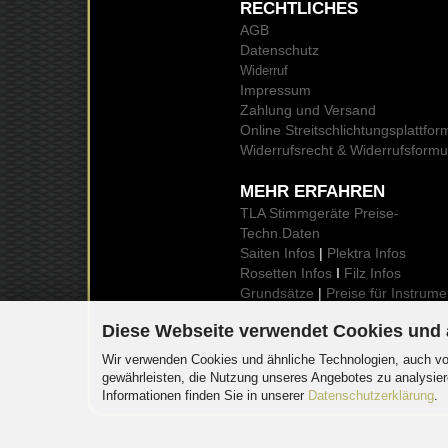
RECHTLICHES
AGB
Datenschutz
Widerruf
Impressum
Zahlung und Versand
Online Streitschlichtungsplattfor
Widerrufsrecht & Widerrufsformu
MEHR ERFAHREN
TLA Stimmgeräte Preise
-
Techn.Daten
Saiten Infos
|
Plektra Infos
Rosetten Infos
I
Filz Infos
Grundsätze
|
Preise für Instrume
Diese Webseite verwendet Cookies und
Wir verwenden Cookies und ähnliche Technologien, auch von
gewährleisten, die Nutzung unseres Angebotes zu analysier
Informationen finden Sie in unserer
Datenschutzerklärung
.