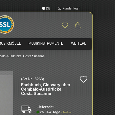
DE
Kundenlogin
auswählen
E-Mail
MUSIKMÖBEL
MUSIKINSTRUMENTE
WEITERE
Passwort
balo-Ausdrücke, Costa Susanne
Auf
(Art.Nr.:
3263
)
Konto erstellen
Fach­buch, Glos­sa­ry über
den
Passwort vergessen?
Cembalo-​Ausdrücke,
Costa Su­san­ne
Merkzette
Lieferzeit:
ca. 3-4 Tage
(Ausland