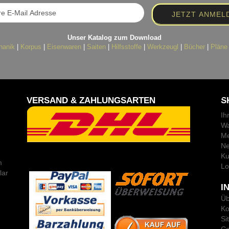
Unser Katalog zum Download
hanik
|
Korpus
|
Eisenwaren
|
Saiten
|
Hilfsstoffe
|
Werkzeugl
|
Bücher
|
Pläne
VERSAND & ZAHLUNGSARTEN
S
Ih
Wa
Me
Ne
Ku
m
Lo
lar
I
Üb
Ko
Si