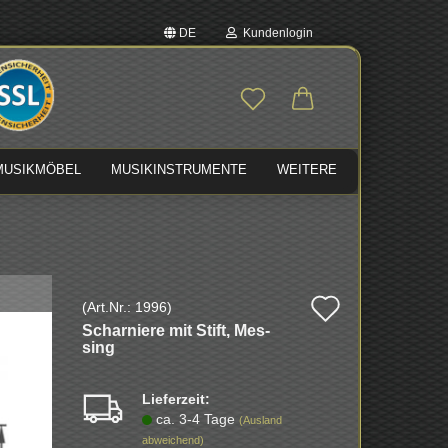
DE
Kundenlogin
auswählen
E-Mail
MUSIKMÖBEL
MUSIKINSTRUMENTE
WEITERE
Passwort
Auf
(Art.Nr.:
1996
)
Konto erstellen
Schar­nie­re mit Stift, Mes­
den
Passwort vergessen?
sing
Merkzette
Lieferzeit:
ca. 3-4 Tage
(Ausland
abweichend)