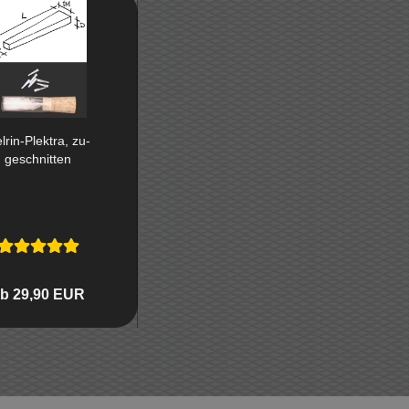
lrin-​​Plek­tra, zu­
ge­schnit­ten
b 29,90 EUR