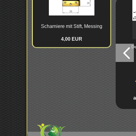
Schar­nie­re mit Stift, Mes­sing
4,00 EUR
De
a