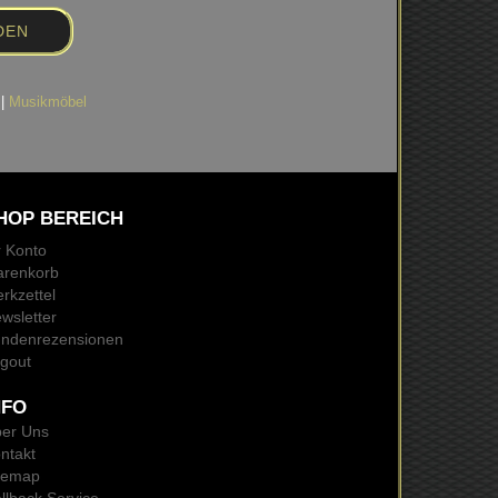
|
Musikmöbel
HOP BEREICH
r Konto
renkorb
rkzettel
wsletter
ndenrezensionen
gout
NFO
er Uns
ntakt
temap