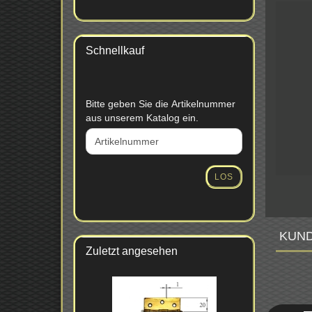
Schnellkauf
BITTE
Bitte geben Sie die Artikelnummer
GEBEN
aus unserem Katalog ein.
SIE
DIE
ARTIKELNUMMER
AUS
LOS
UNSEREM
KATALOG
EIN.
KUND
Zuletzt angesehen