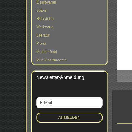
Eisenwaren
Saiten
Hilfsstoffe
Werkzeug
Literatur
Pläne
Musikmöbel
Musikinstrumente
Newsletter-Anmeldung
WEITER
E-
ZUR
Mail
NEWSLETTER-
ANMELDUNG
ANMELDEN