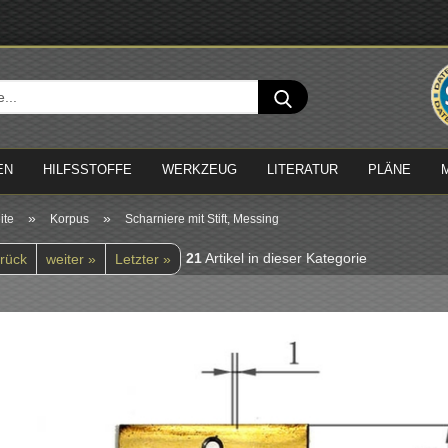
Sprache 
Suche...
Lieferland
EN
HILFSSTOFFE
WERKZEUG
LITERATUR
PLÄNE
»
»
ite
Korpus
Scharniere mit Stift, Messing
21
Artikel in dieser Kategorie
rück
weiter »
Letzter »