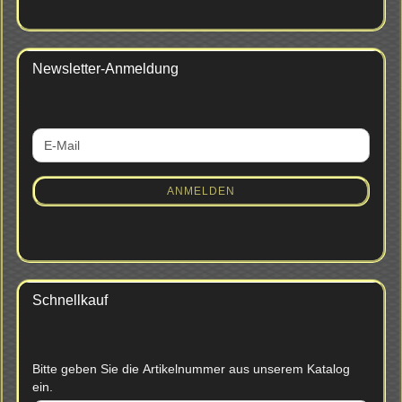
Newsletter-Anmeldung
WEITER
E-
ZUR
Mail
NEWSLETTER-
ANMELDUNG
ANMELDEN
Schnellkauf
BITTE
Bitte geben Sie die Artikelnummer aus unserem Katalog
GEBEN
ein.