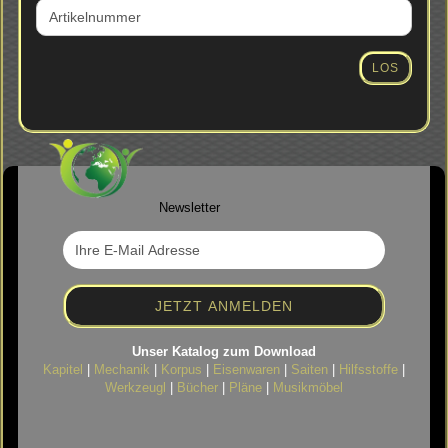
SIE
DIE
ARTIKELNUMMER
AUS
LOS
UNSEREM
KATALOG
EIN.
Newsletter
Unser Katalog zum Download
Kapitel
|
Mechanik
|
Korpus
|
Eisenwaren
|
Saiten
|
Hilfsstoffe
|
Werkzeugl
|
Bücher
|
Pläne
|
Musikmöbel