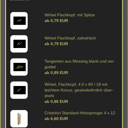
Wir­bel Flach­kopf, mit Spit­ze
ab 0,79 EUR
Wir­bel Flach­kopf, zy­lin­drisch
ab 0,79 EUR
Tan­gen­ten aus Mes­sing blank und ver­
gol­det
ab 0,89 EUR
Wir­bel, Flach­kopf, 4.0 x 60 / 18 mit
leich­tem Konus, ge­win­de­ähn­lich über­
dreht
ab 0,86 EUR
Cris­to­fo­ri Standard-​Holzspringer 4 x 12
ab 6,60 EUR