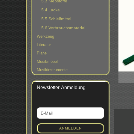
5.3 Klebstoffe
5.4 Lacke
5.5 Schleifmittel
5.6 Verbrauchsmaterial
Werkzeug
Literatur
Pläne
Musikmöbel
Musikinstrumente
Newsletter-Anmeldung
WEITER
E-
ZUR
Mail
NEWSLETTER-
ANMELDUNG
ANMELDEN