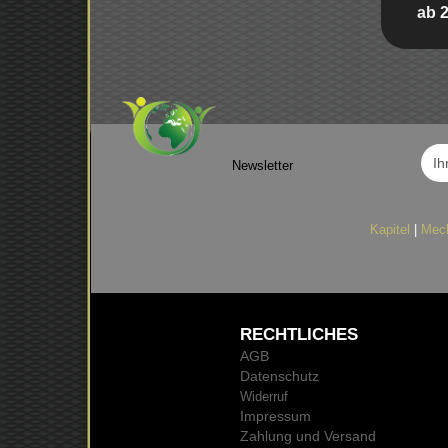
ab 
Newsletter
Kapitel
|
Mec
RECHTLICHES
AGB
Datenschutz
Widerruf
Impressum
Zahlung und Versand