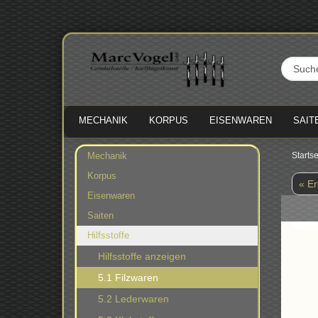
MECHANIK
KORPUS
EISENWAREN
SAIT
Mechanik
Startse
Korpus
« Er
Eisenwaren
Saiten
Hilfsstoffe
Hilfsstoffe anzeigen
5.1 Filzwaren
5.2 Lederwaren