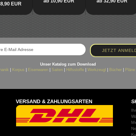
ab 10,90 EUR
ab 32,90 EUR
28,90 EUR
Unser Katalog zum Download
hanik
|
Korpus
|
Eisenwaren
|
Saiten
|
Hilfsstoffe
|
Werkzeugl
|
Bücher
|
Pläne
VERSAND & ZAHLUNGSARTEN
S
Ih
Wa
Me
Ne
Ku