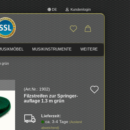
DE
Kundenlogin
auswählen
E-Mail
MUSIKMÖBEL
MUSIKINSTRUMENTE
WEITERE
Passwort
m grün
Auf
(Art.Nr.:
1902
)
Konto erstellen
Filz­strei­fen zur Sprin­ger­
den
Passwort vergessen?
auf­la­ge 1.3 m grün
Merkzette
Lieferzeit:
ca. 3-4 Tage
(Ausland
abweichend)