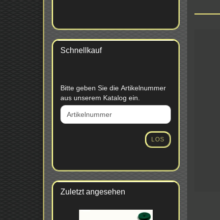
Schnellkauf
BITTE
Bitte geben Sie die Artikelnummer
GEBEN
aus unserem Katalog ein.
SIE
DIE
ARTIKELNUMMER
AUS
LOS
UNSEREM
KATALOG
EIN.
Zuletzt angesehen