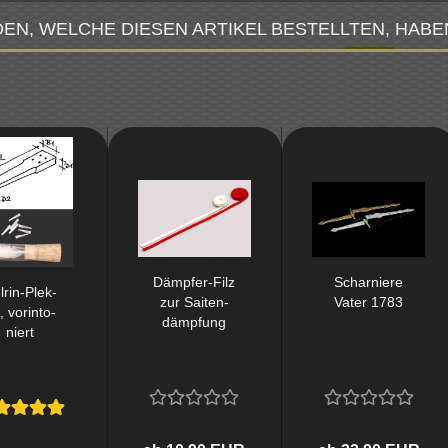
EN, WELCHE DIESEN ARTIKEL BESTELLTEN, HABE
Dämpfer-​​Filz
Schar­nie­re
rin-​​Plek­
zur Sai­ten­
Vater 1783
, vor­in­to­
dämp­fung
niert