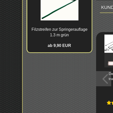
KUND
Filz­strei­fen zur Sprin­ger­auf­la­ge
1.3 m grün
ab 9,90 EUR
Del
tra