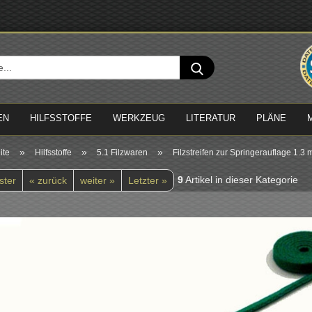
Sprache 
Suche...
Lieferland
EN
HILFSSTOFFE
WERKZEUG
LITERATUR
PLÄNE
»
»
»
ite
Hilfsstoffe
5.1 Filzwaren
Filzstreifen zur Springerauflage 1.3 
9
Artikel in dieser Kategorie
ster
« zurück
weiter »
Letzter »