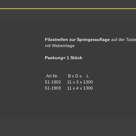
Filzstreifen zur Springerauflage
auf der Taste,
mit Webeinlage
Packung= 1 Stück
Art.Nr. B x D x L
51-1902 11 x 3 x 1300
51-1903 11 x 4 x 1300