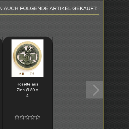
N AUCH FOLGENDE ARTIKEL GEKAUFT:
Ro­set­te aus
Zinn Ø 80 x
4