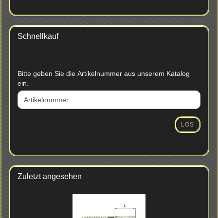
Schnellkauf
BITTE
Bitte geben Sie die Artikelnummer aus unserem Katalog
GEBEN
ein.
SIE
DIE
ARTIKELNUMMER
AUS
LOS
UNSEREM
KATALOG
EIN.
Zuletzt angesehen