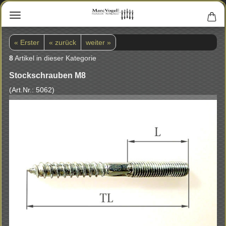
« Erster
« zurück
weiter »
8
Artikel in dieser Kategorie
Stock­schrau­ben M8
(Art.Nr.:
5062
)