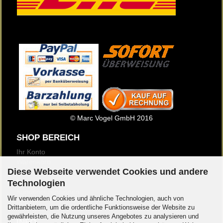
© Marc Vogel GmbH 2016
SHOP BEREICH
Ihr Konto
Warenkorb
Diese Webseite verwendet Cookies und andere
Merkzettel
Newsletter
Technologien
Kundenrezensionen
Wir verwenden Cookies und ähnliche Technologien, auch von
Logout
Drittanbietern, um die ordentliche Funktionsweise der Website zu
gewährleisten, die Nutzung unseres Angebotes zu analysieren und
INFO