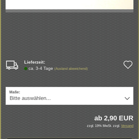
Lieferzeit:
A
ca. 3-4 Tage
(Ausland abweichend)
d
M
Maße:
ab 2,90 EUR
zzgl. 19% MwSt.
zzgl.
Versand