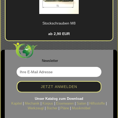
Stock­schrau­ben M8
ab 2,90 EUR
Newsletter
Unser Katalog zum Download
Kapitel
|
Mechanik
|
Korpus
|
Eisenwaren
|
Saiten
|
Hilfsstoffe
|
Werkzeugl
|
Bücher
|
Pläne
|
Musikmöbel